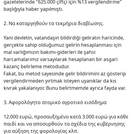
gazetelerinde "625.000 çiftçi için %13 vergilendirme"
başlığıyla haber yapılmıştı.
2. Να καταργηθούν τα τεκμήρια διαβίωσης.
Yani devletin, vatandaşın bildirdiği geliratın haricinde,
gerçekte sahip olduğumuz gelirin hesaplanması için
mal varlığımızın bakımı-giderleri ile şahsi
harcamalarımız varsayılarak hesaplanan bir asgari
kazanç belirleme metodudur.
Fakat, bu metod sayesinde gelir bildirimini az gösterip
vergilendirmeden yırtmak isteyen uyanıklar da kıs
kıvrak yakalanıyor. Bunu belirtmemde ayrıca fayda var.
3. Αφορολόγητο ατομικό αγροτικό εισόδημα
12.000 ευρώ, προσαυξημένο κατά 3.000 ευρώ για κάθε
παιδί και να αποσυρθούν τα σχέδια της κυβέρνησης
για αύξηση της φορολογίας κλπ.