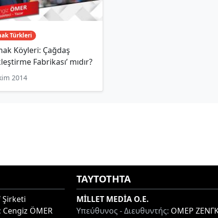
ak Türkleri
ak Köyleri: Çağdaş
leştirme Fabrikası’ mıdır?
kim 2014
ΤΑΥΤΟΤΗΤΑ
 Şirketi
MİLLET MEDİA O.E.
:
Cengiz ÖMER
Υπεύθυνος - Διευθυντής:
ΟΜΕΡ ΖΕΝΓΚ