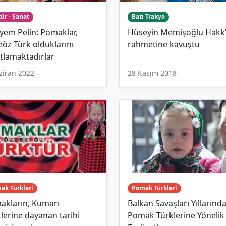
ür - Sanat
Batı Trakya
yem Pelin: Pomaklar,
Hüseyin Memişoğlu Hakk'
öz Türk olduklarını
rahmetine kavuştu
tlamaktadırlar
ziran 2022
28 Kasım 2018
ak Türkleri
Pomak Türkleri
akların, Kuman
Balkan Savaşları Yıllarınd
lerine dayanan tarihi
Pomak Türklerine Yönelik