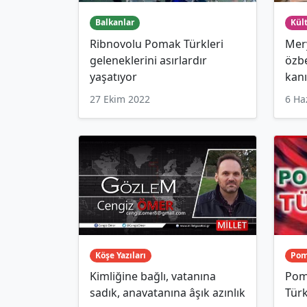
Balkanlar
Kült
Ribnovolu Pomak Türkleri
Mer
geleneklerini asırlardır
özbe
yaşatıyor
kanı
27 Ekim 2022
6 Ha
Köşe Yazıları
Pom
Kimliğine bağlı, vatanına
Pom
sadık, anavatanına âşık azınlık
Türk