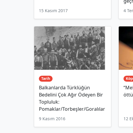
geçm
15 Kasım 2017
4 T
Tarih
Köşe
Balkanlarda Türklüğün
“Me
Bedelini Çok Ağır Ödeyen Bir
ött
Topluluk:
Pomaklar/Torbeşler/Goralılar
9 Kasım 2016
12 E