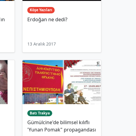
Köşe Yazıları
ın
Erdoğan ne dedi?
13 Aralık 2017
Batı Trakya
a
Gümülcine'de bilimsel kılıflı
'Yunan Pomak" propagandası