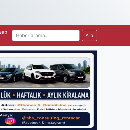
sap
Ara