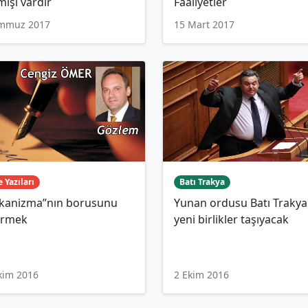
işi vardır
Faaliyetler
emmuz 2017
15 Mart 2017
 Yazıları
Batı Trakya
kanizma”nın borusunu
Yunan ordusu Batı Trakya
ürmek
yeni birlikler taşıyacak
kim 2016
2 Ekim 2016