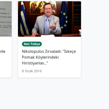
Batı Trakya
mile
Nikolopulos Zırvaladı: "İskeçe
Pomak Köylerindeki
Hıristiyanlar..."
8 Ocak 2016