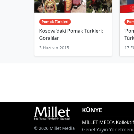
Pomak Türkleri
Pom
Kosova'daki Pomak Türkleri:
‘Pom
Goralılar
Türk
3 Haziran 2015
17 E
KÜNYE
MİLLET MEDİA Kollektif
© 2026 Millet Media
Genel Yayın Yönetmeni