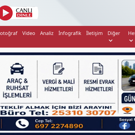
Fotoğraf
Video
Analiz
İnfografik
İletişim
Diğer
He