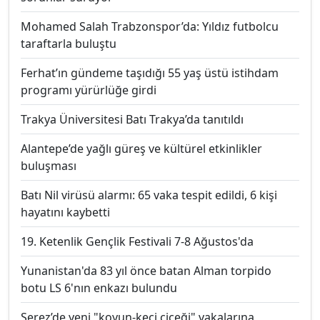
Mohamed Salah Trabzonspor’da: Yıldız futbolcu
taraftarla buluştu
Ferhat’ın gündeme taşıdığı 55 yaş üstü istihdam
programı yürürlüğe girdi
Trakya Üniversitesi Batı Trakya’da tanıtıldı
Alantepe’de yağlı güreş ve kültürel etkinlikler
buluşması
Batı Nil virüsü alarmı: 65 vaka tespit edildi, 6 kişi
hayatını kaybetti
19. Ketenlik Gençlik Festivali 7-8 Ağustos'da
Yunanistan'da 83 yıl önce batan Alman torpido
botu LS 6'nın enkazı bulundu
Serez’de yeni "koyun-keçi çiçeği" vakalarına