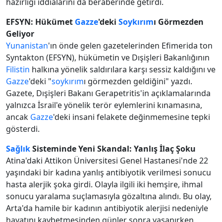
hazırlığı iddialarını da beraberinde getirdi.
EFSYN: Hükümet
Gazze
'deki
Soykırım
ı Görmezden
Geliyor
Yunanistan
'ın önde gelen gazetelerinden Efimerida ton
Syntakton (EFSYN), hükümetin ve Dışişleri Bakanlığının
Filistin
halkına yönelik saldırılara karşı sessiz kaldığını ve
Gazze
'deki "
soykırım
ı görmezden geldiğini" yazdı.
Gazete, Dışişleri Bakanı Gerapetritis'in açıklamalarında
yalnızca İsrail'e yönelik terör eylemlerini kınamasına,
ancak
Gazze
'deki insani felakete değinmemesine tepki
gösterdi.
Sağlık
Sisteminde Yeni Skandal: Yanlış İlaç Şoku
Atina'daki Attikon Üniversitesi Genel Hastanesi'nde 22
yaşındaki bir kadına yanlış antibiyotik verilmesi sonucu
hasta alerjik şoka girdi. Olayla ilgili iki hemşire, ihmal
sonucu yaralama suçlamasıyla gözaltına alındı. Bu olay,
Arta'da hamile bir kadının antibiyotik alerjisi nedeniyle
hayatını kaybetmesinden günler sonra yaşanırken,