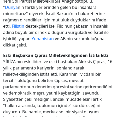
Yeni Sol Partisi Milletvekili Sia Anagnostopulu,
"
Dünya
nın farklı yerlerinden gelen bu insanlara
minnettarız" diyerek, İsrail Bakanı'nın hakaretlerine
rağmen direndikleri için mutluluk duyduklarını ifade
etti.
Filistin
destekçileri ise, Filo'nun çabasının insanlık
adına büyük bir örnek olduğunu vurguladı ve İsrail ile
işbirliği yapan
Yunanistan
ve AB'nin sorumluluğuna
dikkat çekti.
Eski Başbakan Çipras Milletvekilliğinden İstifa Etti
SİRİZA'nın eski lideri ve eski başbakan Aleksis Çipras, 16
yıllık parlamento kariyerini sonlandırarak
milletvekilliğinden istifa etti. Kararının "vicdani bir
tercih" olduğunu belirten Çipras, mevcut
parlamentonun denetim görevini yerine getiremediğini
ve demokratik meşruiyetini kaybettiğini savundu.
Siyasetten çekilmediğini, ancak mücadelesini artık
"halkın arasında, toplumun içinde" sürdüreceğini
duyurdu. Bu hamle, merkez sol bir siyasi oluşum