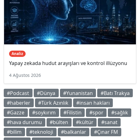
Analiz
Yapay zekada hudut arayışları ve kontrol illüzyonu
4 Ağustos 2026
#Podcast
#Dünya
#Yunanistan
#Batı Trakya
#haberler
#Türk Azınlık
#insan hakları
#Gazze
#soykırım
#Filistin
#spor
#sağlık
#hava durumu
#bülten
#kültür
#sanat
#bilim
#teknoloji
#balkanlar
#Çınar FM