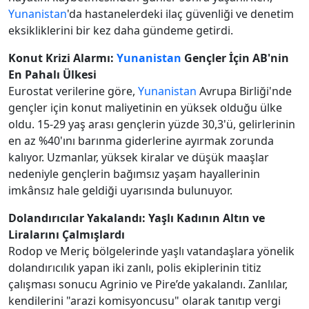
Yunanistan
'da hastanelerdeki ilaç güvenliği ve denetim
eksikliklerini bir kez daha gündeme getirdi.
Konut Krizi Alarmı:
Yunanistan
Gençler İçin AB'nin
En Pahalı Ülkesi
Eurostat verilerine göre,
Yunanistan
Avrupa Birliği'nde
gençler için konut maliyetinin en yüksek olduğu ülke
oldu. 15-29 yaş arası gençlerin yüzde 30,3'ü, gelirlerinin
en az %40'ını barınma giderlerine ayırmak zorunda
kalıyor. Uzmanlar, yüksek kiralar ve düşük maaşlar
nedeniyle gençlerin bağımsız yaşam hayallerinin
imkânsız hale geldiği uyarısında bulunuyor.
Dolandırıcılar Yakalandı: Yaşlı Kadının Altın ve
Liralarını Çalmışlardı
Rodop ve Meriç bölgelerinde yaşlı vatandaşlara yönelik
dolandırıcılık yapan iki zanlı, polis ekiplerinin titiz
çalışması sonucu Agrinio ve Pire’de yakalandı. Zanlılar,
kendilerini "arazi komisyoncusu" olarak tanıtıp vergi