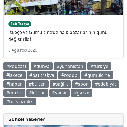
Batı Trakya
İskeçe ve Gümülcine’de halk pazarlarının günü
değiştirildi
8 Ağustos 2026
#Podcast
#dünya
#yunanistan
#türkiye
#iskeçe
#batitrakya
#rodop
#gümülcine
#haber
#bülten
#sağlık
#spor
#edebiyat
#müzik
#kültür
#sanat
#gazze
#türk azınlık
Güncel haberler