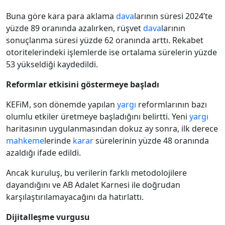
Buna göre kara para aklama
dava
larının süresi 2024’te
yüzde 89 oranında azalırken, rüşvet
dava
larının
sonuçlanma süresi yüzde 62 oranında arttı. Rekabet
otoritelerindeki işlemlerde ise ortalama sürelerin yüzde
53 yükseldiği kaydedildi.
Reformlar etkisini göstermeye başladı
KEFiM, son dönemde yapılan
yargı
reformlarının bazı
olumlu etkiler üretmeye başladığını belirtti. Yeni
yargı
haritasının uygulanmasından dokuz ay sonra, ilk derece
mahkeme
lerinde
karar
sürelerinin yüzde 48 oranında
azaldığı ifade edildi.
Ancak kuruluş, bu verilerin farklı metodolojilere
dayandığını ve AB Adalet Karnesi ile doğrudan
karşılaştırılamayacağını da hatırlattı.
Dijitalleşme vurgusu