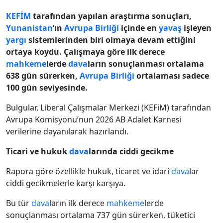
KEFİM
tarafından yapılan araştırma sonuçları,
Yunanistan
’ın
Avrupa Birliği
içinde en
yavaş
işleyen
yargı
sistemlerinden biri olmaya devam ettiğini
ortaya koydu. Çalışmaya göre ilk derece
mahkeme
lerde
dava
ların sonuçlanması ortalama
638 gün sürerken,
Avrupa Birliği
ortalaması sadece
100 gün seviyesinde.
Bulgular, Liberal Çalışmalar Merkezi (KEFiM) tarafından
Avrupa Komisyonu’nun 2026 AB Adalet Karnesi
verilerine dayanılarak hazırlandı.
Ticari ve hukuk
dava
larında ciddi gecikme
Rapora göre özellikle hukuk, ticaret ve idari
dava
lar
ciddi gecikmelerle karşı karşıya.
Bu tür
dava
ların ilk derece
mahkeme
lerde
sonuçlanması ortalama 737 gün sürerken, tüketici