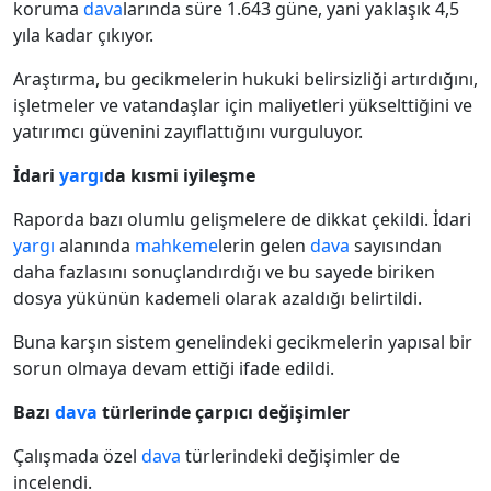
koruma
dava
larında süre 1.643 güne, yani yaklaşık 4,5
yıla kadar çıkıyor.
Araştırma, bu gecikmelerin hukuki belirsizliği artırdığını,
işletmeler ve vatandaşlar için maliyetleri yükselttiğini ve
yatırımcı güvenini zayıflattığını vurguluyor.
İdari
yargı
da kısmi iyileşme
Raporda bazı olumlu gelişmelere de dikkat çekildi. İdari
yargı
alanında
mahkeme
lerin gelen
dava
sayısından
daha fazlasını sonuçlandırdığı ve bu sayede biriken
dosya yükünün kademeli olarak azaldığı belirtildi.
Buna karşın sistem genelindeki gecikmelerin yapısal bir
sorun olmaya devam ettiği ifade edildi.
Bazı
dava
türlerinde çarpıcı değişimler
Çalışmada özel
dava
türlerindeki değişimler de
incelendi.