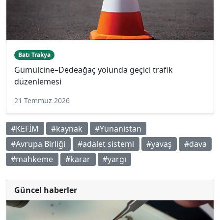
Batı Trakya
Gümülcine–Dedeağaç yolunda geçici trafik
düzenlemesi
21 Temmuz 2026
#KEFİM
#kaynak
#Yunanistan
#Avrupa Birliği
#adalet sistemi
#yavaş
#dava
#mahkeme
#karar
#yargı
Güncel haberler