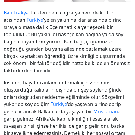
Batı Trakya
Türkleri hem coğrafya hem de kültür
açısından
Türkiye
’ye en yakın halklar arasında birinci
sıraya olmasa da ilk üçe rahatlıkla yerleşecek bir
topluluktur. Bu yakınlığı basitçe kan bağına ya da soy
bağına dayandırmıyorum. Kan bağı, çoğumuzun
doğduğu günden bu yana ailesinde başlamak üzere
birçok kaynaktan öğrendiği üzre kimliği oluşturmada
çok önemli bir faktör değildir hatta belki de en önemsiz
faktörlerden birisidir.
İnsanın, hayatını anlamlandırmak için zihninde
oluşturduğu kalıpların dışında bir şey söylendiğinde
onları doğrudan reddetme eğiliminde olur. Sözgelimi
yukarıda söylediğim
Türkiye
’de yaşayan birine garip
gelebilir ancak Balkanlarda yaşayan bir
Müslüman
a
garip gelmez. Afrika’da kabile kimliğini esas alarak
savaşan birisi içinse her ikisi de garip gelir, onu başka
bir şeye ikna edemezsiniz. Demek ki her sosyal ortam