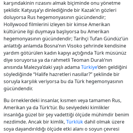
karşındakinin rızasını almak biçiminde onu yönetme
şeklidir. Katyuşa’yı dinlediğinde bir Kazak’ın gözleri
doluyorsa Rus hegemonyasının gücündendir;
Hollywood filmlerini izleyen bir kimse Amerikan
kültürüne ilgi duymaya başlıyorsa bu Amerikan
hegemonyasının gücündendir; Tarihçi Tufan Gündüz’ün
anlattığı anlamda Bosna’nın Visoko şehrinde kendisine
yardım götürülen kadın kapıyı açtığında Türk müsünüz
diye soruyorsa ya da rahmetli Teoman Duralı’nın
anısında Malezya’daki yaşlı adama
Türkiye
’den geldiğini
söylediğinde “Halife hazretleri nasıllar?” şeklinde bir
soruyla karşılık veriyorsa bu da Türk hegemonyasının
gücündendir.
Bu örneklerdeki insanlar, kısmen veya tamamen Rus,
Amerikan ya da Türk’tür. Bu seviyedeki kimlikler
insanlığa güzel bir şey vadettiği ölçüde mühimdir benim
nezdimde. Ancak bir kimlik,
Türklük
dahil olmak üzere
soya dayandırıldığı ölçüde etki alanı o soyun çevresi