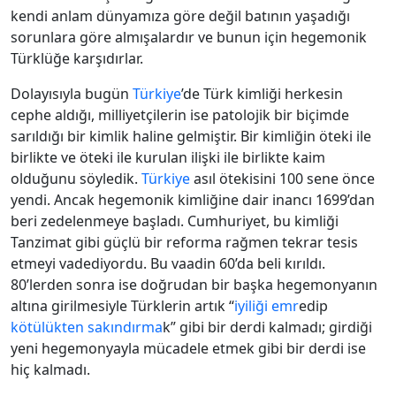
kendi anlam dünyamıza göre değil batının yaşadığı
sorunlara göre almışalardır ve bunun için hegemonik
Türklüğe karşıdırlar.
Dolayısıyla bugün
Türkiye
’de Türk kimliği herkesin
cephe aldığı, milliyetçilerin ise patolojik bir biçimde
sarıldığı bir kimlik haline gelmiştir. Bir kimliğin öteki ile
birlikte ve öteki ile kurulan ilişki ile birlikte kaim
olduğunu söyledik.
Türkiye
asıl ötekisini 100 sene önce
yendi. Ancak hegemonik kimliğine dair inancı 1699’dan
beri zedelenmeye başladı. Cumhuriyet, bu kimliği
Tanzimat gibi güçlü bir reforma rağmen tekrar tesis
etmeyi vadediyordu. Bu vaadin 60’da beli kırıldı.
80’lerden sonra ise doğrudan bir başka hegemonyanın
altına girilmesiyle Türklerin artık “
iyiliği emr
edip
kötülükten sakındırma
k” gibi bir derdi kalmadı; girdiği
yeni hegemonyayla mücadele etmek gibi bir derdi ise
hiç kalmadı.