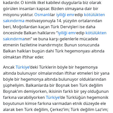
kadardır. O kimlik ilkel kabilevi duygularla biz olarak
görülen insanları kapsar. Bizden olmayana dair bir
misyonu yoktur.
Osmanlı
lar
iyiliği emr
edip
kötülükten
sakındırma
motivasyonuyla 14. yüzyılın ortalarından
beri, Moğollardan kaçan Türk Dervişleri ise daha
öncesinde Balkan halklarını “
iyiliği emr
edip
kötülükten
sakındırma
nın” ve buna karşı gelenlerle mücadele
etmenin faziletine inandırmıştır. Bunun sonucunda
Balkan halkları bugün dahi Türk hegemonyası altında
olmaktan iftihar eder.
Ancak
Türkiye
’deki Türklerin böyle bir hegemonya
altında bulunuyor olmalarından iftihar etmeleri bir yana
böyle bir hegemonya altında bulunuyor olduklarından
şüpheliyim. Balkanlarda bir Boşnak ben Türk değilim
Boşnak’ım demiyorken, ikisinin farklı bir şey olduğunun
farkına varabiliyorken
Türkiye
’de Türklüğün hegemonik
boyutunun kimse farkına varmadan etnik düzeyde ele
alarak ben Türk değilim, Çerkez’im; Türk değilim Laz’ım;