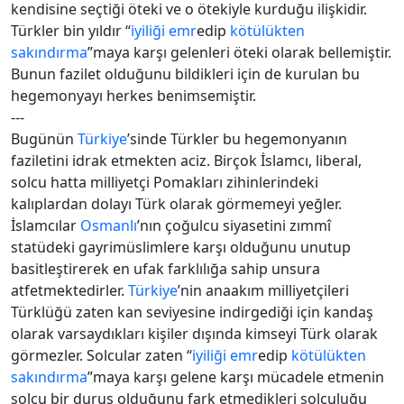
kendisine seçtiği öteki ve o ötekiyle kurduğu ilişkidir.
Türkler bin yıldır “
iyiliği emr
edip
kötülükten
sakındırma
”maya karşı gelenleri öteki olarak bellemiştir.
Bunun fazilet olduğunu bildikleri için de kurulan bu
hegemonyayı herkes benimsemiştir.
---
Bugünün
Türkiye
’sinde Türkler bu hegemonyanın
faziletini idrak etmekten aciz. Birçok İslamcı, liberal,
solcu hatta milliyetçi Pomakları zihinlerindeki
kalıplardan dolayı Türk olarak görmemeyi yeğler.
İslamcılar
Osmanlı
’nın çoğulcu siyasetini zımmî
statüdeki gayrimüslimlere karşı olduğunu unutup
basitleştirerek en ufak farklılığa sahip unsura
atfetmektedirler.
Türkiye
’nin anaakım milliyetçileri
Türklüğü zaten kan seviyesine indirgediği için kandaş
olarak varsaydıkları kişiler dışında kimseyi Türk olarak
görmezler. Solcular zaten “
iyiliği emr
edip
kötülükten
sakındırma
”maya karşı gelene karşı mücadele etmenin
solcu bir duruş olduğunu fark etmedikleri solculuğu