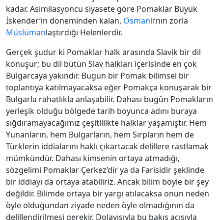
kadar. Asimilasyoncu siyasete göre Pomaklar Büyük
İskender’in döneminden kalan,
Osmanlı
’nın zorla
Müslüman
laştırdığı Helenlerdir.
Gerçek şudur ki Pomaklar halk arasında Slavik bir dil
konuşur; bu dil bütün Slav halkları içerisinde en çok
Bulgarcaya yakındır. Bugün bir Pomak bilimsel bir
toplantıya katılmayacaksa eğer Pomakça konuşarak bir
Bulgarla rahatlıkla anlaşabilir. Dahası bugün Pomakların
yerleşik olduğu bölgede tarih boyunca adını buraya
sığdıramayacağımız çeşitlilikte halklar yaşamıştır. Hem
Yunanların, hem Bulgarların, hem Sırpların hem de
Türklerin iddialarını haklı çıkartacak delillere rastlamak
mümkündür. Dahası kimsenin ortaya atmadığı,
sözgelimi Pomaklar Çerkez’dir ya da Farisidir şeklinde
bir iddiayı da ortaya atabiliriz. Ancak bilim böyle bir şey
değildir. Bilimde ortaya bir yargı atılacaksa onun neden
öyle olduğundan ziyade neden öyle olmadığının da
delillendirilmesi gerekir. Dolayısıyla bu bakış açısıyla