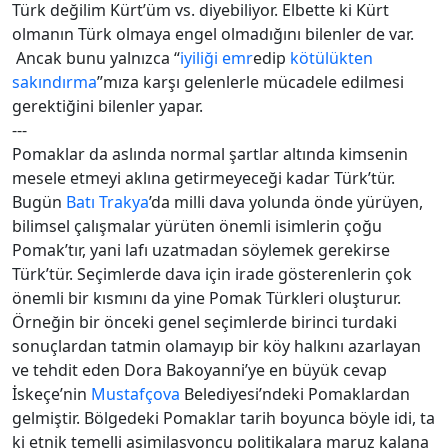
Türk değilim Kürt’üm vs. diyebiliyor. Elbette ki Kürt
olmanın Türk olmaya engel olmadığını bilenler de var.
Ancak bunu yalnızca “
iyiliği emr
edip
kötülükten
sakındırma
”mıza karşı gelenlerle mücadele edilmesi
gerektiğini bilenler yapar.
---
Pomaklar da aslında normal şartlar altında kimsenin
mesele etmeyi aklına getirmeyeceği kadar Türk’tür.
Bugün
Batı Trakya
’da milli dava yolunda önde yürüyen,
bilimsel çalışmalar yürüten önemli isimlerin çoğu
Pomak’tır, yani lafı uzatmadan söylemek gerekirse
Türk’tür. Seçimlerde dava için irade gösterenlerin çok
önemli bir kısmını da yine Pomak Türkleri oluşturur.
Örneğin bir önceki genel seçimlerde birinci turdaki
sonuçlardan tatmin olamayıp bir köy halkını azarlayan
ve tehdit eden Dora Bakoyanni’ye en büyük cevap
İskeçe’nin
Mustafçova
Belediyesi’ndeki Pomaklardan
gelmiştir. Bölgedeki Pomaklar tarih boyunca böyle idi, ta
ki etnik temelli asimilasyoncu politikalara maruz kalana