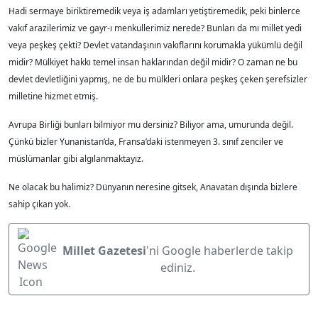
Hadi sermaye biriktiremedik veya iş adamları yetiştiremedik, peki binlerce
vakıf arazilerimiz ve gayr-ı menkullerimiz nerede? Bunları da mı millet yedi
veya peşkeş çekti? Devlet vatandaşının vakıflarını korumakla yükümlü değil
midir? Mülkiyet hakkı temel insan haklarından değil midir? O zaman ne bu
devlet devletliğini yapmış, ne de bu mülkleri onlara peşkeş çeken şerefsizler
milletine hizmet etmiş.
Avrupa Birliği bunları bilmiyor mu dersiniz? Biliyor ama, umurunda değil.
Çünkü bizler Yunanistan’da, Fransa’daki istenmeyen 3. sınıf zenciler ve
müslümanlar gibi algılanmaktayız.
Ne olacak bu halimiz? Dünyanın neresine gitsek, Anavatan dışında bizlere
sahip çıkan yok.
Millet Gazetesi
'ni Google haberlerde takip
ediniz.