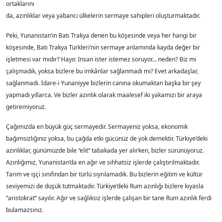
ortaklarını
da, azınlıklar veya yabancı ülkelerin sermaye sahipleri oluşturmaktadır.
Peki, Yunanistan’ın Batı Trakya denen bu köşesinde veya her hangi bir
köşesinde, Batı Trakya Türkleri’nin sermaye anlamında kayda değer bir
işletmesi var mıdır? Hayır. Insan ister istemez soruyor... neden? Biz mi
çalışmadık, yoksa bizlere bu imkânlar sağlanmadı mı? Evet arkadaşlar,
sağlanmadı. İdare-i Yunaniyye bizlerin canına okumaktan başka bir şey
yapmadı yıllarca. Ve bizler azınlık olarak maalesef iki yakamızı bir araya
getiremiyoruz.
Çağımızda en büyük güç sermayedir. Sermayeniz yoksa, ekonomik
bağımsızlığınız yoksa, bu çağda etki gücünüz de yok demektir. Türkiye’deki
azınlıklar, günümüzde bile “elit“ tabakada yer alırken, bizler sürünüyoruz.
Azınlığımız, Yunanistan’da en ağır ve sıhhatsiz işlerde çalıştırılmaktadır.
Tarım ve işçi sınıfından bir türlü sıyrılamadık. Bu bizlerin eğitim ve kültür
seviyemizi de düşük tutmaktadır. Türkiye’deki Rum azınlığı bizlere kıyasla
“aristokrat“ sayılır. Ağır ve sağlıksız işlerde çalışan bir tane Rum azınlık ferdi
bulamazsınız.