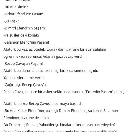
-Bu villa kimin?
-Kirkor Efendi’nin Paşam!
-Şu Köşk?
-Dimitri Efendi’nin paşam!
-Ya şu ilerideki konak?
-Salamon Efendi’nin Paşam!
Atatürk bu kez, az ötedeki toprak damlı, virâne bir evin sahibini
öğrenmek için sorunca, Adanalı gazi cevap verdi:
-Recep Çavuşun Paşam!
Atatürk bu duruma biraz üzülmüş, biraz da sinirlenmiş idi.
Yanındakilere emir verdi:
-Çağırın şu Recep Çavuş’u!
Recep Çavuş gelince bir asker selâmından sonra, "Emredin Paşam" demişti.
Atatürk, bu kez Recep Çavuş' a sormaya başladı:
-Bu villa Kirkor Efendi’nin, bu köşk Dimitri Efendinin, şu konak Salamon
Efendinin, o virane de senin!
Bu Ermeniler, Rumlar, Yahudiler şu binaları dikerken sen neredeydin?
Recep Çavuş yıllarca savaş meydanlarında koşturmanın verdiği gönül