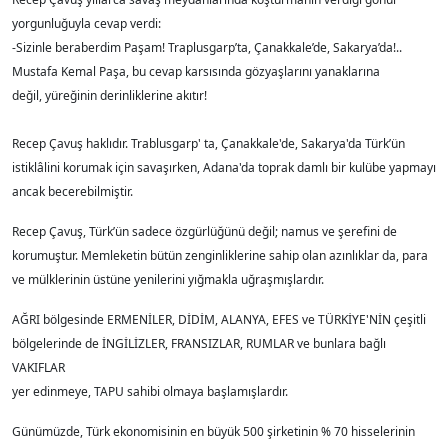
yorgunluğuyla cevap verdi:
-Sizinle beraberdim Paşam! Traplusgarp’ta, Çanakkale’de, Sakarya’da!..
Mustafa Kemal Paşa, bu cevap karsısında gözyaşlarını yanaklarına
değil, yüreğinin derinliklerine akıtır!
Recep Çavuş haklıdır. Trablusgarp' ta, Çanakkale'de, Sakarya'da Türk’ün
istiklâlini korumak için savaşırken, Adana'da toprak damlı bir kulübe yapmayı
ancak becerebilmiştir.
Recep Çavuş, Türk’ün sadece özgürlüğünü değil; namus ve şerefini de
korumuştur. Memleketin bütün zenginliklerine sahip olan azınlıklar da, para
ve mülklerinin üstüne yenilerini yığmakla uğraşmışlardır.
AĞRI bölgesinde ERMENİLER, DİDİM, ALANYA, EFES ve TÜRKİYE'NİN çeşitli
bölgelerinde de İNGİLİZLER, FRANSIZLAR, RUMLAR ve bunlara bağlı
VAKIFLAR
yer edinmeye, TAPU sahibi olmaya başlamışlardır.
Günümüzde, Türk ekonomisinin en büyük 500 şirketinin % 70 hisselerinin