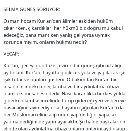
SELMA GÜNEŞ SORUYOR:
Osman hocam Kur'an'dan âlimler eskiden hüküm
çıkarırken, çıkardıkları her hükmü biz doğru mu kabul
edeceğiz, bana mantıken yanlış geliyorsa uymak
zorunda mıyım, onların hükmü nedir?
VECAP:
Kur'an, geceyi gündüze çeviren bir güneş gibi ortalığı
aydınlatır. Kur'an, hayatta gidilecek yola ve yapılacak işe
ışık tutar ve bunları gösterir. O bakımdan Kur'an bir
insanın elindeki fener, lamba ve bir aydınlatma cihazı
olan lüks mesabesindedir. Nasıl karanlıkta herkes yolda
giderken lambasını elinde tutup gideceği yeri ve nereye
basacağını tayin ediyorsa, hayatın ışığı olan Kur'an'ı da
her Müslüman eline alıp onun yap dediğini yapacak
yapma dediğini de yapmayacaktır. Şu halde başkalarının
elinde olan aydınlatma cihazı onların önlerini aydınlatıp