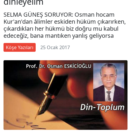
dinleyelim
SELMA GÜNEŞ SORUYOR: Osman hocam
Kur'an'dan âlimler eskiden hüküm çıkarırken,
çıkardıkları her hükmü biz doğru mu kabul
edeceğiz, bana mantıken yanlış geliyorsa
Köşe Yazıları
25 Ocak 2017