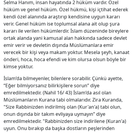
Selma Hanım, insan hayatında 2 hüküm vardır. Özel
hüküm ve genel hüküm. Özel hükmü, kişi içtihat ederek
kendi özel alanında araştırıp kendisine uygun kararı
verir. Genel hüküm ise toplumsal alana ait olup şura
kararı ile verilen hükümlerdir. İslam düzeninde bireylere
ortak alanda yani kamusal alan hakkında sadece devlet
emir verir ve devletin dışında Müslümanlara emir
verecek bir kişi veya makam yoktur. Mesela şeyh, kanaat
önderi, hoca, hoca efendi ve kim olursa olsun böyle bir
kimse yoktur.
İslam’da bilmeyenler, bilenlere sorabilir. Çünkü ayette,
“Eğer bilmiyorsanız bilirkişilere sorun” diye
emredilmektedir. (Nahil 16/ 43) İslam’da asıl olan
Müslümanların Kurana tabi olmalarıdır. Zira Kuranda,
"Size Rabbinizden indirilmiş olan (Kur'an'a) tabi olun,
onun dışında bir takım evliyaya uymayın” diye
emredilmektedir. "Rabbinizden size indirilene (Kuran'a)
uyun. Onu bırakıp da başka dostların peşlerinden