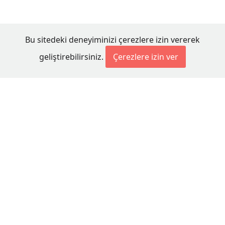
Bu sitedeki deneyiminizi çerezlere izin vererek
geliştirebilirsiniz.
Çerezlere izin ver
© 2026 Millet Media
KÜNYE
MİLLET MEDİA Kollektif Şirketi
Genel Yayın Yönetmeni:
Cengiz ÖMER